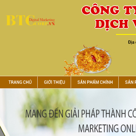
CÔNG T
DỊCH 
Địa 
TRANG CHỦ
GIỚI THIỆU
SẢN PHẨM CHÍNH
SẢN 