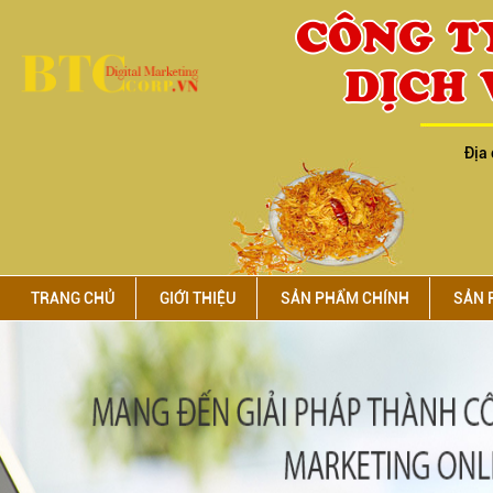
CÔNG T
DỊCH 
Địa 
TRANG CHỦ
GIỚI THIỆU
SẢN PHẨM CHÍNH
SẢN 