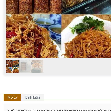
Mô tả
Bình luận
KHÔ GÀ XÉ CAY ( không cay )
: vị truyền thống đặc trưng chuẩn cay c