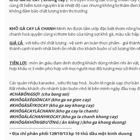
cùng ớt hiểm tươi nguyên trái nhiệt độ cao nhưng không bị thâm đen b
không đảm bảo chất lượng trên thị trường
KHÔ GÀ CAY LÁ CHANH
Minh An được tẩm ướp đặc biệt thơm nồng hư
chanh hoà quyện cùng vị thơm béo của từng sợi khô gà, màu sắc hấp
GIÁ CẢ
: với tiêu chí chất lượng - vệ sinh an toàn thực phẩm - giá thà
thành cạnh tranh nhất bình ổn nhất cho khách buôn sỉ số lượng lớn nh
TIỆN LỢI
: món ăn giàu đạm dinh dưỡng khách dùng nhâm nhi ăn vặt, l
hợp khẩu vị 3 miền phù hợp với mọi người mọi đối tượng mọi sở thích
Các quán nhậu karaoke , siêu thị tạp hoá , buôn lẻ ngoài sạp chợ bán
Rất nhiều khách chi nhánh bán buôn nhỏ lẻ bên mình ngày đầu nay đã
#CHÀBÔNGSỢI (cha bong soi)
#KHÔGÀXÉGIÒNCAY (kho ga xe gion cay)
#KHÔGÀSẤYKOCAY (kho ga say khong cay)
#KHÔGÀCAYLÁCHANH (kho ga cay la chanh)
#KHÔGÀLÁCHANHKOCAY (kho ga la chanh khong cay)
#KHÔGÀKHÔNGĐƯỜNG ( ăn kiêng ) (kho ga khong duong)
--------------------------------------------------
• Địa chỉ phân phối 129/10/13 kp 10 thủ dầu một binh duong