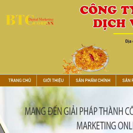
CÔNG T
DỊCH 
Địa 
TRANG CHỦ
GIỚI THIỆU
SẢN PHẨM CHÍNH
SẢN 