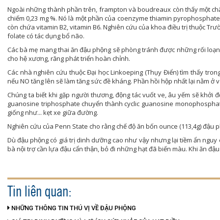
Ngoài những thành phần trên, frampton và boudreaux còn thấy một chấ
chiếm 0,23 mg %. Nó là một phần của coenzyme thiamin pyrophosphate rấ
còn chứa vitamin B2, vitamin B6. Nghiên cứu của khoa điều trị thuộc Trươ
folate có tác dụng bổ não.
Các bà mẹ mang thai ăn đậu phộng sẽ phòng tránh được những rối loạn 
cho hệ xương, răng phát triển hoàn chỉnh.
Các nhà nghiên cứu thuộc Đại học Linkoeping (Thụy Điển) tìm thấy trong 
nếu NO tăng lên sẽ làm tăng sức đề kháng. Phần hồi hộp nhất lại nằm ơ
Chúng ta biết khi gặp người thương, động tác vuốt ve, âu yếm sẽ khở
guanosine triphosphate chuyển thành cyclic guanosine monophosphate là yê
giống như... kẹt xe giữa đường.
Nghiên cứu của Penn State cho rằng chế độ ăn bốn ounce (113,4g) đậu phộ
Dù đậu phộng có giá trị dinh dưỡng cao như vậy nhưng lại tiềm ẩn nguy c
bà nội trợ cần lựa đậu cẩn thận, bỏ đi những hạt đã biến màu. Khi ăn đậu
Tin liên quan:
NHỮNG THÔNG TIN THÚ VỊ VỀ ĐẬU PHỘNG