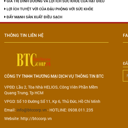
GIÁ TRỊ DINH DƯỠNG VÀ LỢI ÍCH SỨC KHỎE CỦA HẠT ĐIỀU
LỢI ÍCH TUYỆT VỜI CỦA ĐẬU PHỘNG VỚI SỨC KHỎE
ĐẨY MẠNH SẢN XUẤT ĐIỀU SẠCH
THÔNG TIN LIÊN HỆ
F
ĐĂ
CÔNG TY TNHH THƯƠNG MẠI DỊCH VỤ THÔNG TIN BTC
VPĐD: Lầu 2, Tòa Nhà HELIOS, Công Viên Phần Mềm
Quang Trung, Tp HCM
VPGD: Số 10 Đường Số 11, Kp 6, Thủ Đức, Hồ Chí Minh
Email:
info@btccorp.vn
- HOTLINE: 0938.011.235
Website: http://btccorp.vn